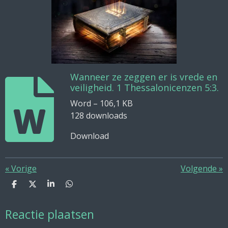
Wanneer ze zeggen er is vrede en
veiligheid. 1 Thessalonicenzen 5:3.
Word – 106,1 KB
128 downloads
Download
«
Vorige
Volgende
»
D
D
S
D
e
e
h
e
l
e
a
l
Reactie plaatsen
e
l
r
e
n
e
n