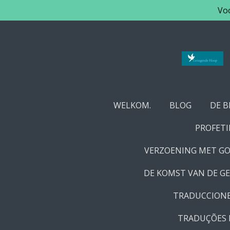
Voo
Ga
direct
naar
de
hoofdinhoud
WELKOM.
BLOG
DE B
PROFETI
VERZOENING MET GO
DE KOMST VAN DE GE
TRADUCCIONE
TRADUÇÕES 