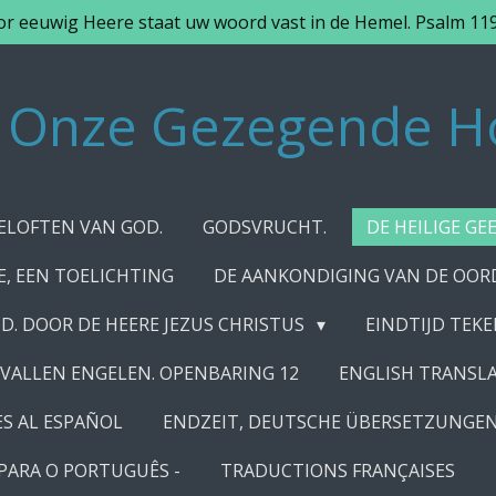
r eeuwig Heere staat uw woord vast in de Hemel. Psalm 11
Onze Gezegende H
ELOFTEN VAN GOD.
GODSVRUCHT.
DE HEILIGE GE
E, EEN TOELICHTING
DE AANKONDIGING VAN DE OOR
D. DOOR DE HEERE JEZUS CHRISTUS
EINDTIJD TEK
VALLEN ENGELEN. OPENBARING 12
ENGLISH TRANSLA
S AL ESPAÑOL
ENDZEIT, DEUTSCHE ÜBERSETZUNGEN
PARA O PORTUGUÊS -
TRADUCTIONS FRANÇAISES