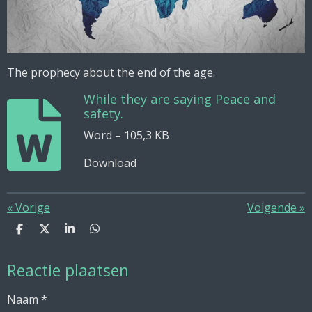
The prophecy about the end of the age.
While they are saying Peace and
safety.
Word – 105,3 KB
Download
«
Vorige
Volgende
»
D
D
S
D
e
e
h
e
l
e
a
l
Reactie plaatsen
e
l
r
e
n
e
n
Naam *