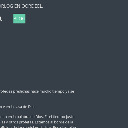
ORLOG EN OORDEEL.
BLOG
ofecías predichas hace mucho tiempo ya se
ce en la casa de Dios;
an en la palabra de Dios. Es el tiempo justo
aías y otros profetas.
Estamos al borde de la
laReino de Jjzerendel Anticristo. Pero también