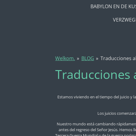
BABYLON EN DE KU
VERZWEGE
Welkom.
»
BLOG
»
Traducciones a
Traducciones 
Estamos viviendo en el tiempo del juicio y la
Los juicios comenzará
Nuestro mundo está cambiando rápidamente, p
antes del regreso del Señor Jesús. Hemos l
Tercera Guerra Mundial y de la guerra porIsra