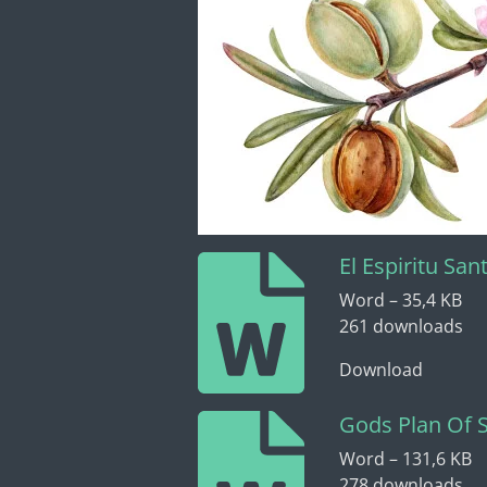
El Espiritu San
Word – 35,4 KB
261 downloads
Download
Gods Plan Of S
Word – 131,6 KB
278 downloads