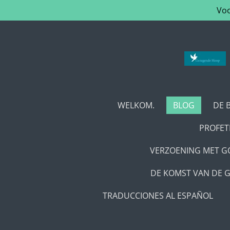
Voo
Ga
direct
naar
de
hoofdinhoud
WELKOM.
BLOG
DE 
PROFETI
VERZOENING MET GO
DE KOMST VAN DE G
TRADUCCIONES AL ESPAÑOL