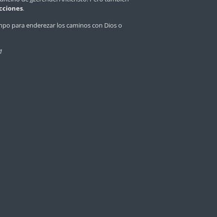
cciones
.
empo para enderezar los caminos con Dios o
1