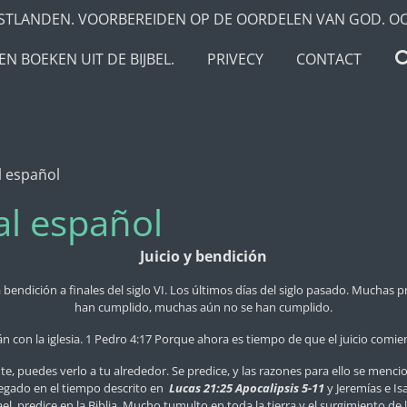
STLANDEN. VOORBEREIDEN OP DE OORDELEN VAN GOD. O
N BOEKEN UIT DE BIJBEL.
PRIVECY
CONTACT
l español
al español
Juicio y bendición
 bendición a finales del siglo VI. Los últimos días del siglo pasado.
Muchas pr
han cumplido, muchas aún no se han cumplido.
n con la iglesia. 1 Pedro 4:17 Porque ahora es tiempo de que el juicio comien
uedes verlo a tu alrededor. Se predice, y las razones para ello se mencion
legado en el tiempo descrito en
Lucas 21:25 Apocalipsis 5-11
y Jeremías e Is
el, predice en la Biblia. Mucho tumulto en toda la tierra y el surgimiento de 