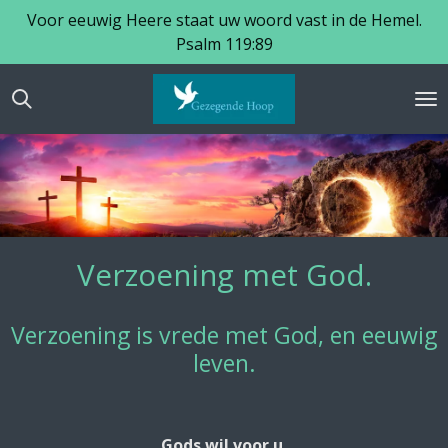
Voor eeuwig Heere staat uw woord vast in de Hemel.
Ga
Psalm 119:89
direct
naar
de
hoofdinhoud
Verzoening met God.
Verzoening is vrede met God, en eeuwig
leven.
Gods wil voor u.