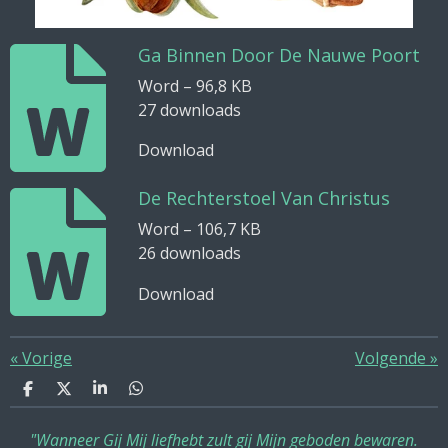
Ga Binnen Door De Nauwe Poort
Word – 96,8 KB
27 downloads
Download
De Rechterstoel Van Christus
Word – 106,7 KB
26 downloads
Download
«
Vorige
Volgende
»
D
D
S
D
e
e
h
e
l
e
a
l
"Wanneer Gij Mij liefhebt zult gij Mijn geboden bewaren.
e
l
r
e